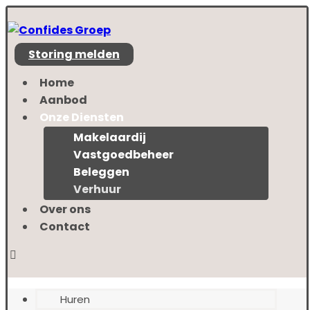
Storing melden
Home
Aanbod
Onze Diensten
Makelaardij
Vastgoedbeheer
Beleggen
Verhuur
Over ons
Contact
Huren