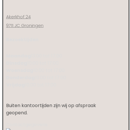
Akerkhof 24
9711 JC Groningen
Bezoektijden
Maandag
13:00 tot 17:00
Dinsdag
10:00 tot 17:00
Woensdag
10:00 tot 17:00
Donderdag
10:00 tot 17:00
Vrijdag
10:00 tot 17:00
Buiten kantoortijden zijn wij op afspraak
geopend.
Contactgegevens