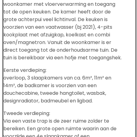
woonkamer met vloerverwarming en toegang
tot de open keuken. De kamer heeft door de
grote achterpui veel lichtinval. De keuken is
voorzien van een vaatwasser (bj 2021), 4-pits
kookplaat met afzuigkap, koelkast en combi
oven/magnetron. Vanuit de woonkamer is er
direct toegang tot de onderhoudsarme tuin. De
tuin is bereikbaar via een hofje met toegangshek.
Eerste verdieping:
overloop, 3 slaapkamers van ca. 6m², 11m² en
14m², de badkamer is voorzien van een
douchecabine, tweede hangtoilet, wasbak,
designradiator, badmeubel en ligbad.
Tweede verdieping:
Via een vaste trap is de zeer ruime zolder te
bereiken. Een grote open ruimte waarin aan de
voorzijde een 4e slaapkamer of een