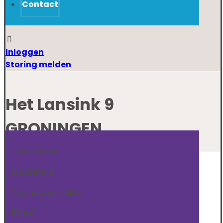
Contact
Inloggen
Storing melden
Het Lansink 9
GRONINGEN
Woningtype
Woonhuis
Woonoppervlakte
117
m²