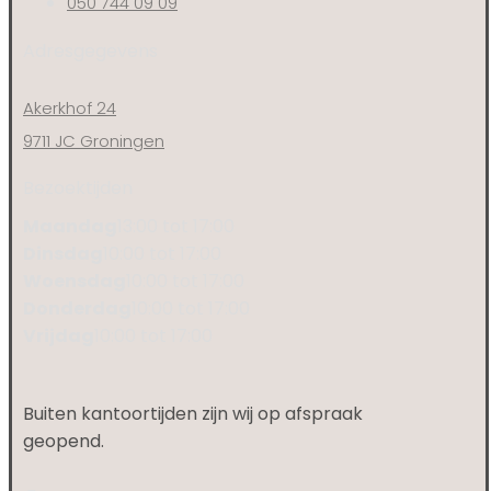
050 744 09 09
Adresgegevens
Akerkhof 24
9711 JC Groningen
Bezoektijden
Maandag
13:00 tot 17:00
Dinsdag
10:00 tot 17:00
Woensdag
10:00 tot 17:00
Donderdag
10:00 tot 17:00
Vrijdag
10:00 tot 17:00
Buiten kantoortijden zijn wij op afspraak
geopend.