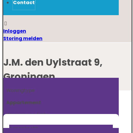
Contact
Inloggen
Storing melden
J.M. den Uylstraat 9,
Groningen
Woningtype
Appartement
Woonoppervlakte
118
m²
Aangekocht