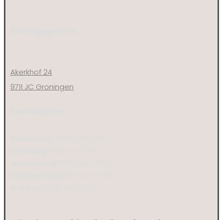
Adresgegevens
Akerkhof 24
9711 JC Groningen
Bezoektijden
Maandag
13:00 tot 17:00
Dinsdag
10:00 tot 17:00
Woensdag
10:00 tot 17:00
Donderdag
10:00 tot 17:00
Vrijdag
10:00 tot 17:00