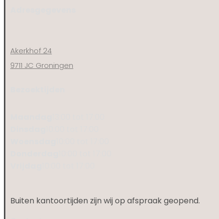
Adresgegevens
Akerkhof 24
9711 JC Groningen
Bezoektijden
Maandag
13:00 tot 17:00
Dinsdag
10:00 tot 17:00
Woensdag
10:00 tot 17:00
Donderdag
10:00 tot 17:00
Vrijdag
10:00 tot 17:00
Buiten kantoortijden zijn wij op afspraak geopend.