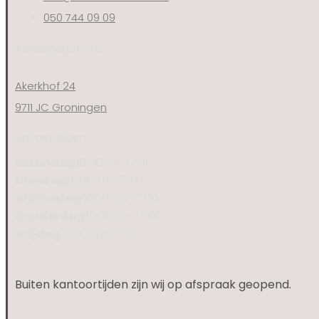
050 744 09 09
Adresgegevens
Akerkhof 24
9711 JC Groningen
Bezoektijden
Maandag
13:00 tot 17:00
Dinsdag
10:00 tot 17:00
Woensdag
10:00 tot 17:00
Donderdag
10:00 tot 17:00
Vrijdag
10:00 tot 17:00
Buiten kantoortijden zijn wij op afspraak geopend.